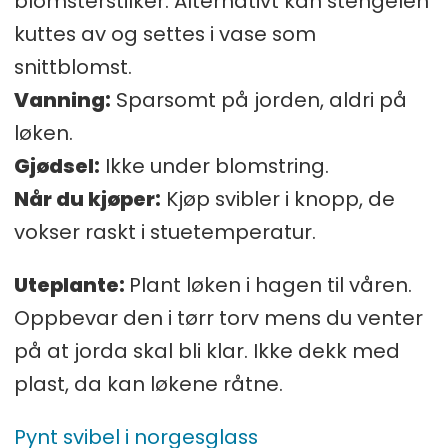
blomsterstilker. Alternativt kan stengelen
kuttes av og settes i vase som
snittblomst.
Vanning:
Sparsomt på jorden, aldri på
løken.
Gjødsel:
Ikke under blomstring.
Når du kjøper:
Kjøp svibler i knopp, de
vokser raskt i stuetemperatur.
Uteplante
:
Plant løken i hagen til våren.
Oppbevar den i tørr torv mens du venter
på at jorda skal bli klar. Ikke dekk med
plast, da kan løkene råtne.
Pynt svibel i norgesglass