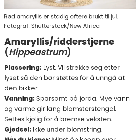
Rød amaryllis er stadig oftere brukt til jul.
Fotograf: Shutterstock/New Africa
Amaryllis/ridderstjerne
(
Hippeastrum
)
Plassering:
Lyst. Vil strekke seg etter
lyset så den bør støttes for å unngå at
den bikker.
Vanning:
Sparsomt på jorda. Mye vann
og varme gir lang blomsterstengel.
Settes kjølig for å bremse veksten.
Gjødsel:
Ikke under blomstring.
Når du kjøper:
Minst én knopp over