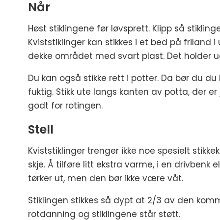
Når
Høst stiklingene før løvsprett. Klipp så stikli
Kviststiklinger kan stikkes i et bed på frilan
dekke området med svart plast. Det holder 
Du kan også stikke rett i potter. Da bør du du
fuktig. Stikk ute langs kanten av potta, der 
godt for rotingen.
Stell
Kviststiklinger trenger ikke noe spesielt stikke
skje. Å tilføre litt ekstra varme, i en drivbenk 
tørker ut, men den bør ikke være våt.
Stiklingen stikkes så dypt at 2/3 av den kom
rotdanning og stiklingene står støtt.