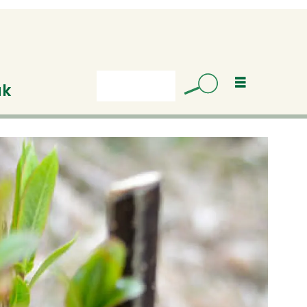
uk
Søk