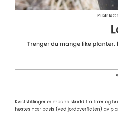
Pil blir le
L
Trenger du mange like planter, f
P
Kviststiklinger er modne skudd fra trær og bu
høstes nær basis (ved jordoverflaten) av pla