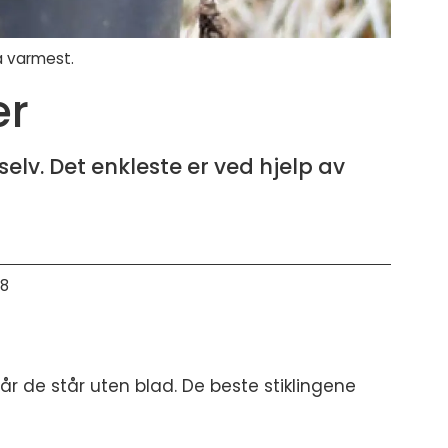
da varmest.
er
elv. Det enkleste er ved hjelp av
28
år de står uten blad. De beste stiklingene