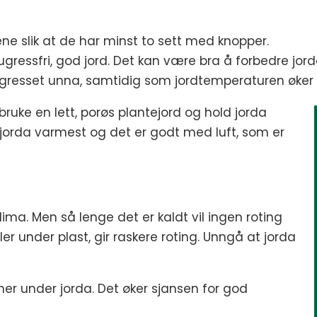
ngene slik at de har minst to sett med knopper.
d i ugressfri, god jord. Det kan være bra å forbedre j
ugresset unna, samtidig som jordtemperaturen øker
 bruke en lett, porøs plantejord og hold jorda
er jorda varmest og det er godt med luft, som er
klima. Men så lenge det er kaldt vil ingen roting
eller under plast, gir raskere roting. Unngå at jorda
mer under jorda. Det øker sjansen for god