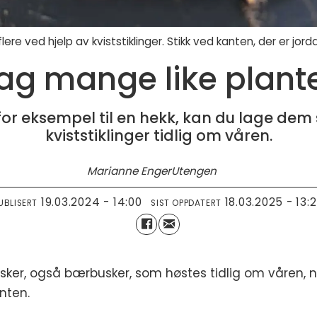
tt flere ved hjelp av kviststiklinger. Stikk ved kanten, der er jor
ag mange like plant
or eksempel til en hekk, kan du lage dem s
kviststiklinger tidlig om våren.
Marianne Enger
Utengen
19.03.2024 - 14:00
18.03.2025 - 13:
UBLISERT
SIST OPPDATERT
sker, også bærbusker, som høstes tidlig om våren, n
nten.