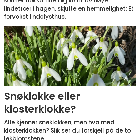
som et nokså tilfeldig kratt av høye
lindetrær i hagen, skjulte en hemmelighet: Et
forvokst lindelysthus.
Snøklokke eller
klosterklokke?
Alle kjenner snøklokken, men hva med
klosterklokken? Slik ser du forskjell på de to
løkblomstene.