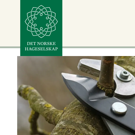
Tag:
grener